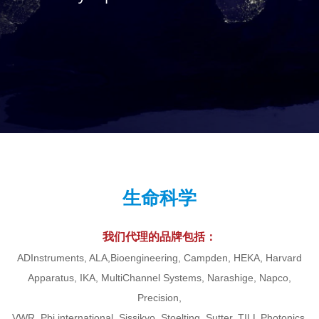
生命科学
我们代理的品牌包括：
ADInstruments, ALA,Bioengineering, Campden, HEKA, Harvard
Apparatus, IKA, MultiChannel Systems, Narashige, Napco,
Precision,
VWR, Pbi international, Sissikyo, Stoelting, Sutter, TILL Photonics,