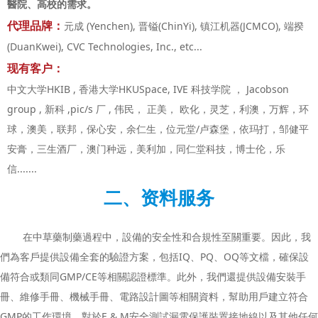
醫院、高校的需求。
代理品牌：
元成 (Yenchen), 晋镒(ChinYi), 镇江机器(JCMCO), 端揆
(DuanKwei), CVC Technologies, Inc., etc...
现有客户：
中文大学HKIB , 香港大学HKUSpace, IVE 科技学院 ， Jacobson
group , 新科 ,pic/s 厂 , 伟民， 正美， 欧化，灵芝，利澳，万辉，环
球，澳美，联邦，保心安，余仁生，位元堂/卢森堡，依玛打，邹健平
安膏，三生酒厂，澳门种远，美利加，同仁堂科技，博士伦，乐
信.......
二、资料服务
在中草藥制藥過程中，設備的安全性和合規性至關重要。因此，我
們為客戶提供設備全套的驗證方案，包括IQ、PQ、OQ等文檔，確保設
備符合或類同GMP/CE等相關認證標準。此外，我們還提供設備安裝手
冊、維修手冊、機械手冊、電路設計圖等相關資料，幫助用戶建立符合
GMP的工作環境。對於E & M安全測試漏電保護裝置接地線以及其他任何