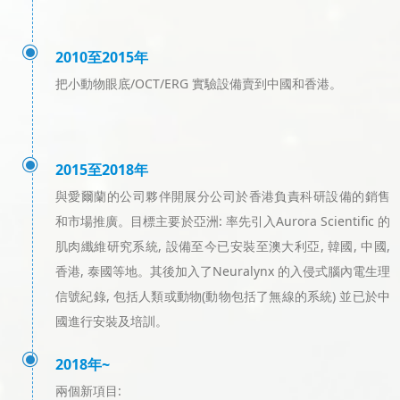
ꀉ
2010至2015年
把小動物眼底/OCT/ERG 實驗設備賣到中國和香港。
ꀉ
2015至2018年
與愛爾蘭的公司夥伴開展分公司於香港負責科研設備的銷售
和市場推廣。目標主要於亞洲: 率先引入Aurora Scientific 的
肌肉纖維研究系統, 設備至今已安裝至澳大利亞, 韓國, 中國,
香港, 泰國等地。其後加入了Neuralynx 的入侵式腦內電生理
信號紀錄, 包括人類或動物(動物包括了無線的系統) 並已於中
國進行安裝及培訓。
ꀉ
2018年~
兩個新項目: