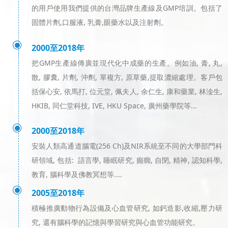
的用戶使用我們提供的台灣品牌生產線及GMP培訓。包括了
固體片劑,口服液, 乳膏,眼藥水以及注射劑。
ꀉ
2000至2018年
把GMP生產線傳廣並現代化中成藥的生產。例如油, 膏, 丸,
散, 膠囊, 片劑, 沖劑, 單複方, 原草藥,提取濃縮處理。客戶包
括保心安, 依馬打, 位元堂, 佩夫人, 余仁生, 康和藥業, 林淦生,
HKIB, 同仁堂科技, IVE, HKU Space, 廣州藥學院等...
ꀉ
2000至2018年
安裝人類高通道腦電(256 Ch)及NIR系統至不同的大學部門科
研領域, 包括: 語言學, 睡眠研究, 癲癇, 自閉, 精神, 認知科學,
教育, 腦科學及佛教冥想等....
ꀉ
2005至2018年
積極推廣動物行為設備及心血管研究, 如鈣造影,收縮,壓力研
究, 還有腦科學的記憶與學習研究與心血管功能研究。