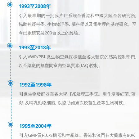
ꀉ
1993至2008年
引入最早期的一批膜片鉗系統至香港和中國大陸至各研究所,
協助神經科學, 生物物理學, 腦科學以及電生理的基礎研究。至
今已累積安裝200台以上的經驗。
ꀉ
1993至2018年
引入VWR/PBI 微生物空氣採樣儀至各大醫院的感染控制部門,
以至藥廠的無塵間室內空氣質素(IAQ)控制。
ꀉ
1992至1998年
引進生物發酵器至各大學, IVE及理工學院。用作培養細菌, 藻
類,及哺乳動物細胞, 以協助如瘧疾疫苗生產等生物科技。
ꀉ
1995至2004年
引入GMP及PIC/S機器和生產線。香港和澳門各大藥廠有80%