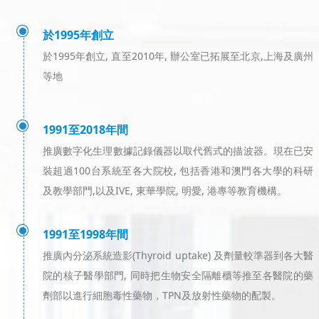
ꀉ
於1995年創立
於1995年創立, 直至2010年, 辦公室已拓展至北京,上海及廣州
等地
ꀉ
1991至2018年間
推廣數字化生理數據記錄儀器以取代舊式的描波器。現在已安
裝超過100台系統至各大院校, 包括香港和澳門各大學的科研
及教學部門,以及IVE, 東華學院, 明愛, 港專等教育機構。
ꀉ
1991至1998年間
推廣內分泌系統造影(Thyroid uptake) 及劑量較準器到各大醫
院的核子醫學部門, 同時把生物安全隔離櫃等推至各醫院的藥
劑部以進行細胞毒性藥物，TPN及放射性藥物的配製。