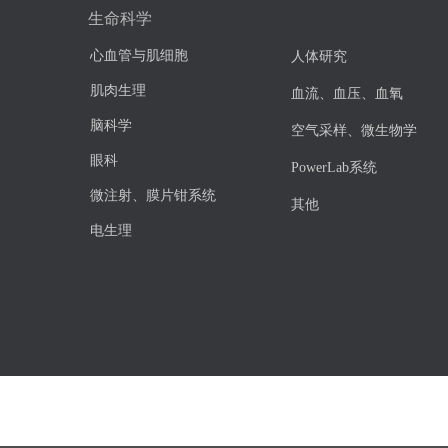
生命科学
心血管与肌细胞
人体研究
肌肉生理
血流、血压、血氧
脑科学
空气采样、微生物学
眼科
PowerLab系统
微注射、膜片钳系统
其他
电生理