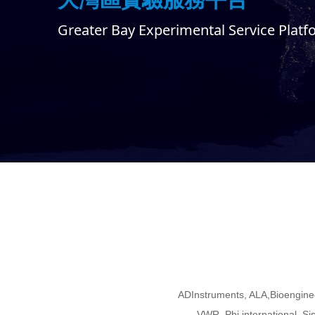
Greater Bay Experimental Service Plat
ADInstruments, ALA,Bioengine
VWR, Pbi international, Si