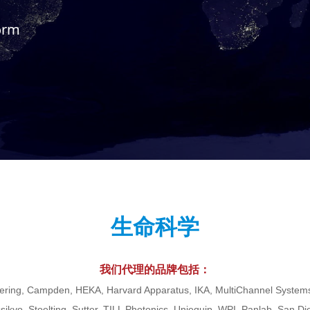
form
生命科学
我们代理的品牌包括：
ering, Campden, HEKA, Harvard Apparatus, IKA, MultiChannel Systems,
ssikyo, Stoelting, Sutter, TILL Photonics, Uniequip, WPI, Panlab, San Di