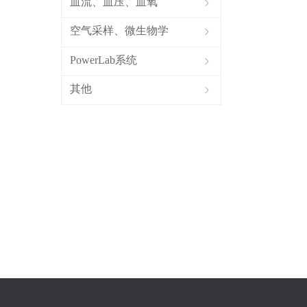
血流、血压、血氧
ꁇ
空气采样、微生物学
ꁇ
PowerLab系统
ꁇ
其他
ꁇ