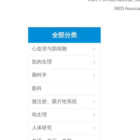
MED Associat
全部分类
心血管与肌细胞
ꁇ
肌肉生理
ꁇ
脑科学
ꁇ
眼科
微注射、膜片钳系统
ꁇ
电生理
ꁇ
人体研究
ꁇ