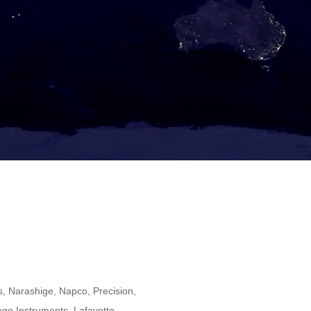
 Narashige, Napco, Precision,
ego Instruments, Lafayette,