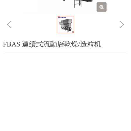
ꁆ
ꁇ
FBAS 連續式流動層乾燥/造粒机