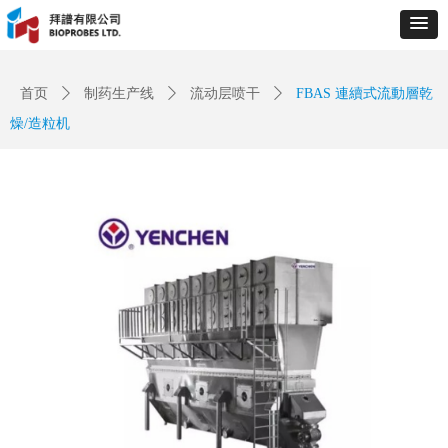
Control Render
Error!ControlType:productSlideBind,StyleName:Style1,ColorName:Item0,Message:
ControlType:productSlideBind Error:未将对象引用设置到对象的实例。
首页
ꄲ
制药生产线
ꄲ
流动层喷干
ꄲ
FBAS 連續式流動層乾
燥/造粒机