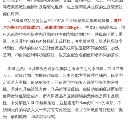
份有限公司，專門為國內外製藥、食品、生物科技、化工、和化妝品
等產業整廠設備輸出及客製化服務，也是臺灣最具規模的生技製藥設
備供應商。
元成機械成功開發新型YC-FBAS-1200連續式流動層乾燥機，
進料
含水率45%乾燥成5%，產能達700~720Kg/hr
，主要利用高壓風車，讓
粉末或顆粒在乾燥室內浮動並往右側帶動達到排料，熱風由下而上通
過，充分且均勻的360°接觸粉末或顆粒，將水份蒸發，所以乾燥效率
特別好。獨特的模組化設計使產品系統可以選配不同的除濕、加熱、
空調、和自動控制等功能模組，以完全配合各個使用者不同的需求。
本機之設計可以降低經過多個步驟之搬運中之污染風險，並可節省
人工、乾燥時間。本機操作簡單，只要將處方置於裝料桶內，輸送帶
定量送入主機，依SOP操作，不必專門的技術人員即可操作掌握機
械。另外也具備清洗方便，容易維護等優點。由於功能的優越而能讓
使用者降低製造成本。所有與產品有直接接觸的元件都是用非反應
性、非分解性316L不銹鋼製造，並且選用Teflon或Silicon的襯墊。不
銹鋼元件的焊接人員一率持有有效證照，並且在出廠前進行檢驗、拋
光、酸劑處理、和清潔等程式。