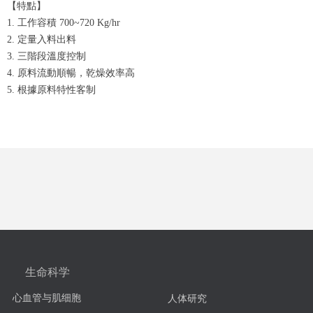
【特點】
1. 工作容積 700~720 Kg/hr
2. 定量入料出料
3. 三階段溫度控制
4. 原料流動順暢，乾燥效率高
5. 根據原料特性客制
生命科学
心血管与肌细胞
人体研究