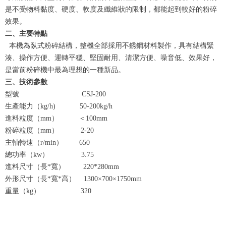
是不受物料黏度、硬度、軟度及纖維狀的限制，都能起到較好的粉碎
效果。
二、主要特點
本機為臥式粉碎結構，整機全部採用不銹鋼材料製作，具有結構緊
湊、操作方便、運轉平穩、堅固耐用、清潔方便、噪音低、效果好，
是當前粉碎機中最為理想的一種新品。
三、技術參數
型號 CSJ-200
生產能力（kg/h) 50-200kg/h
進料粒度（mm） ＜100mm
粉碎粒度（mm） 2-20
主軸轉速（r/min） 650
總功率（kw） 3.75
進料尺寸（長*寬） 220*280mm
外形尺寸（長*寬*高） 1300×700×1750mm
重量（kg） 320