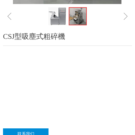
ꁆ
ꁇ
CSJ型吸塵式粗碎機
联系我们