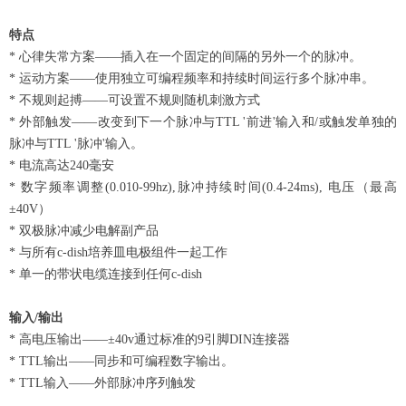
特点
* 心律失常方案——插入在一个固定的间隔的另外一个的脉冲。
* 运动方案——使用独立可编程频率和持续时间运行多个脉冲串。
* 不规则起搏——可设置不规则随机刺激方式
* 外部触发——改变到下一个脉冲与TTL '前进'输入和/或触发单独的
脉冲与TTL '脉冲'输入。
* 电流高达240毫安
* 数字频率调整(0.010-99hz),脉冲持续时间(0.4-24ms), 电压（最高
±40V）
* 双极脉冲减少电解副产品
* 与所有c-dish培养皿电极组件一起工作
* 单一的带状电缆连接到任何c-dish
输入/输出
* 高电压输出——±40v通过标准的9引脚DIN连接器
* TTL输出——同步和可编程数字输出。
* TTL输入——外部脉冲序列触发