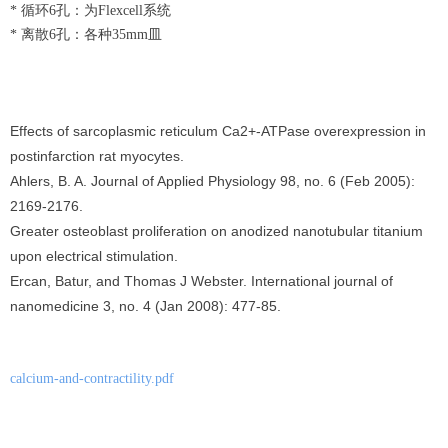
* 循环6孔：为Flexcell系统
* 离散6孔：各种35mm皿
Effects of sarcoplasmic reticulum Ca2+-ATPase overexpression in
postinfarction rat myocytes.
Ahlers, B. A. Journal of Applied Physiology 98, no. 6 (Feb 2005):
2169-2176.
Greater osteoblast proliferation on anodized nanotubular titanium
upon electrical stimulation.
Ercan, Batur, and Thomas J Webster. International journal of
nanomedicine 3, no. 4 (Jan 2008): 477-85.
calcium-and-contractility.pdf