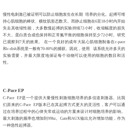
慢性电刺激已被证明可以防止细胞发生在长期 培养的分化。起搏可维
持心肌细胞的棒状、横纹肌形态数天。而静止细胞在6至18小时内开始
失去其收缩性能，大多数慢起搏的实验持续72小时，收缩幅度的损失
不大。蛋白质合成也保持和正常氮平衡的细胞保持至少72小时。研究
已观察到7天的效果。 在一个良好的成年大鼠心肌细胞制备在c-pace
和c-dish系统里一般有70-80%的捕获。因此，使用 该系统允许多天的
实验需要，并最大限度地保证每个动物可以使用的细胞的数目和活
性。
C-Pace EP
C-Pace EP是一个提供大量慢性刺激细胞培养的多信道刺激器。比我
们原来的C-Pace EP版本已在其起搏方式更大的灵活性，客户可以通
过在培养过程中的心律失常或运动的方案来设计对细胞培养的影响。
最大刺激的频率也增加到99hz。Gate和AUX输出允许增加功能，作为
一种急性起搏器。