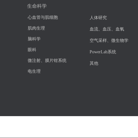
生命科学
心血管与肌细胞
人体研究
肌肉生理
血流、血压、血氧
脑科学
空气采样、微生物学
眼科
PowerLab系统
微注射、膜片钳系统
其他
电生理