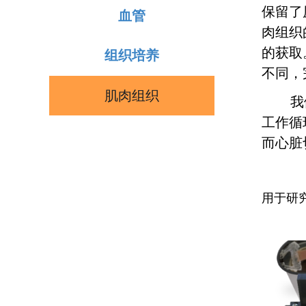
保留了
血管
肉组织
的获取
组织培养
不同，
肌肉组织
我们提
工作循
而心脏
用于研究