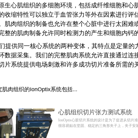
原生心肌组织的多细胞环境，包括成纤维细胞和心肌
的收缩特性可以独立于血管张力等外在因素进行评
。肌肉组织的制备也允许在整个心脏中进行太困难
完整的肌肉制备允许同时检测力的产生和细胞内钙
供同一核心系统的两种变体，其特点是定量的力
环数据采集。我们的完整肌肉系统允许直接通过连
切片系统提供电场刺激和许多成功切片准备所需的
肌肉组织的IonOptix系统包括...
心肌组织切片张力测试系统
IonOptix心脏切片系统的设计是为了促进从切
很容易贴在坚固、稳定的三角形夹子上，夹子安
制器之间。腔内液体流动允许温度控制和组织的
电场刺激。铂金允许导电，并且是生物惰性的，