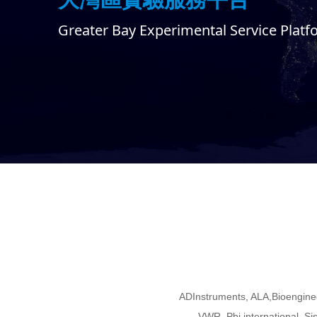
Greater Bay Experimental Service Plat
ADInstruments, ALA,Bioengine
VWR, Pbi international, Si