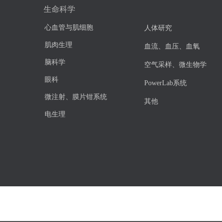
生命科学
心血管与肌细胞
人体研究
肌肉生理
血流、血压、血氧
脑科学
空气采样、微生物学
眼科
PowerLab系统
微注射、膜片钳系统
其他
电生理