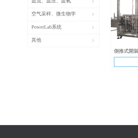
血流、血压、血氧
ꁇ
空气采样、微生物学
ꁇ
PowerLab系统
ꁇ
其他
ꁇ
側推式開