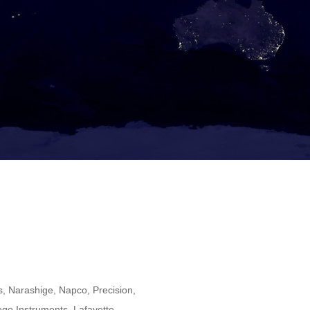
 Narashige, Napco, Precision,
ego Instruments, Lafayette,