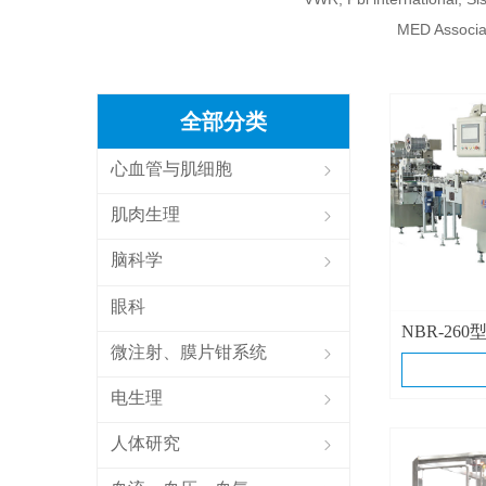
MED Associat
全部分类
心血管与肌细胞
ꁇ
肌肉生理
ꁇ
脑科学
ꁇ
眼科
NBR-26
微注射、膜片钳系统
ꁇ
200高速
电生理
ꁇ
人体研究
ꁇ