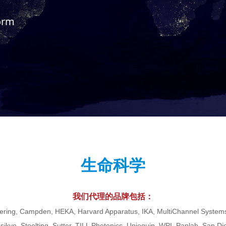
form
生命科学
我们代理的品牌包括：
ering, Campden, HEKA, Harvard Apparatus, IKA, MultiChannel Systems,
ssikyo, Stoelting, Sutter, TILL Photonics, Uniequip, WPI, Panlab, San Di